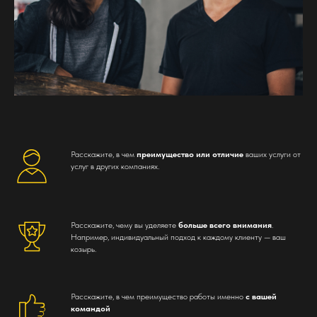
Расскажите, в чем
преимущество или отличие
ваших услуги от
услуг в других компаниях.
Расскажите, чему вы уделяете
больше всего внимания
.
Например, индивидуальный подход к каждому клиенту — ваш
козырь.
Расскажите, в чем преимущество работы именно
с вашей
командой