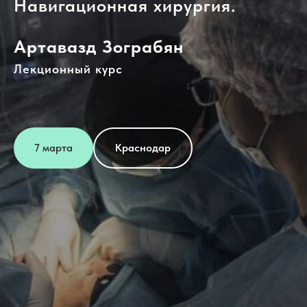
Навигационная хирургия.
Артавазд Зограбян
Лекционный курс
7 марта
Краснодар