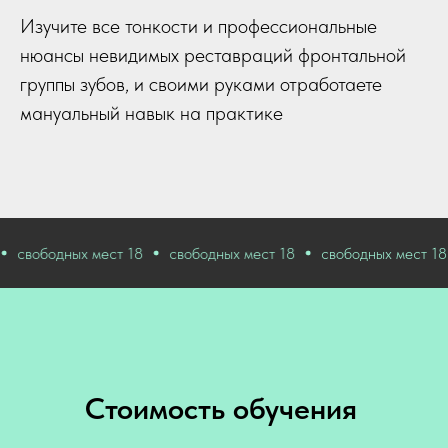
Изучите все тонкости и профессиональные
нюансы невидимых реставраций фронтальной
группы зубов, и своими руками отработаете
мануальный навык на практике
дных мест 18
свободных мест 18
свободных мест 18
сво
Стоимость обучения